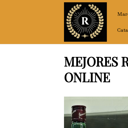
Saltar
al
Marc
contenido
Cata
MEJORES R
ONLINE