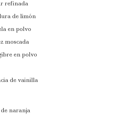
r refinada
dura de limón
ela en polvo
ez moscada
gibre en polvo
cia de vainilla
 de naranja