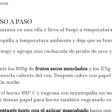
ecos
so a paso
nzana en una olla y lleva al fuego a temperatur
uilla a temperatura ambiente y deja que se fun
fuego y agrega una cucharada de jarabe de arce 
nte los 800g de
frutos secos mezclados
y los 175g
mezcla caliente del ron. Después cubre con papel f
la noche.
e el horno 160° C y engrasa con mantequilla un 
si deseas papel para horno también engrasado co
restante junto con el azúcar mascabado
hasta que