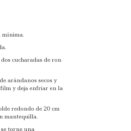
a mínima.
da.
y dos cucharadas de ron
 de arándanos secos y
ilm y deja enfriar en la
molde redondo de 20 cm
n mantequilla.
 se torne una