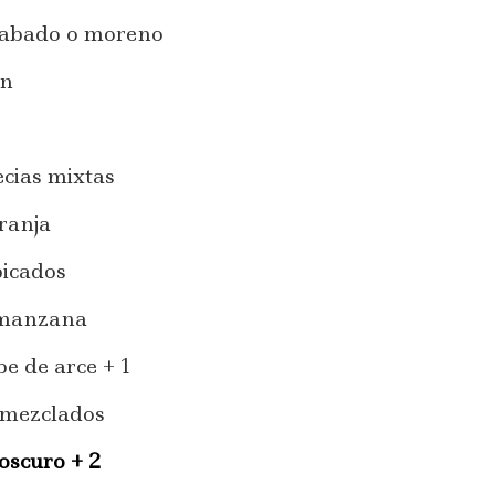
cabado o moreno
ún
ecias mixtas
ranja
picados
 manzana
e de arce + 1
 mezclados
oscuro + 2