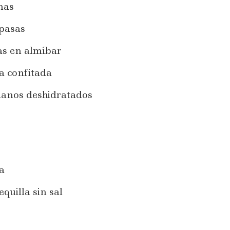
nas
pasas
as en almíbar
a confitada
anos deshidratados
a
uilla sin sal