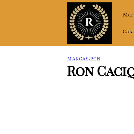
Saltar
al
Marc
contenido
Cata
MARCAS-RON
Ron Caciq