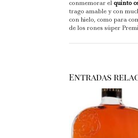
conmemorar el
quinto c
trago amable y con mucho
con hielo, como para co
de los rones súper Prem
Entradas rela